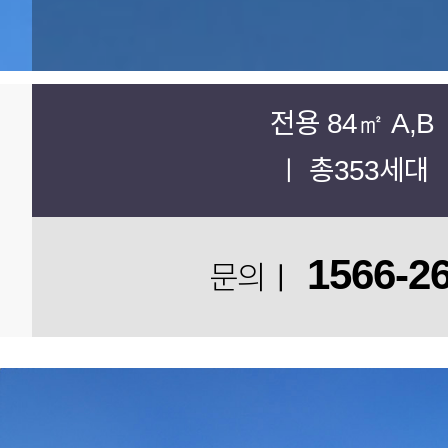
전용 84㎡ A,B
ㅣ 총353세대
1566-2
문의ㅣ