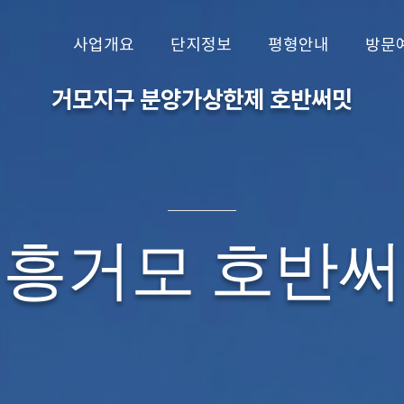
사업개요
단지정보
평형안내
방문
거모지구 분양가상한제 호반써밋
흥거모 호반